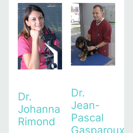
Dr.
Dr.
Jean-
Johanna
Pascal
Rimond
Gasparoux